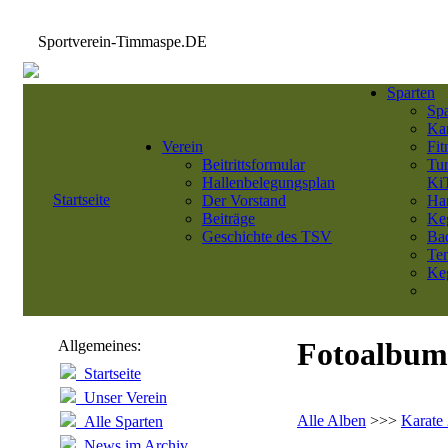
Sportverein-Timmaspe.DE
Sparten
Sp
Kar
Verein
Fit
Beitrittsformular
Tu
Hallenbelegungsplan
Ki
Startseite
Der Vorstand
Ha
Beiträge
Ke
Geschichte des TSV
Ba
Ten
Keg
Fotoalbum
Allgemeines:
Startseite
Unser Verein
Alle Alben
>>>
Karate
Alle Sparten
News im Archiv