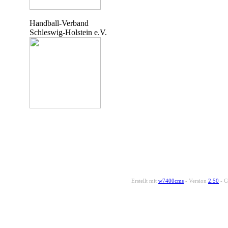
Handball-Verband
Schleswig-Holstein e.V.
Erstellt mit
w7400cms
- Version
2.50
- C