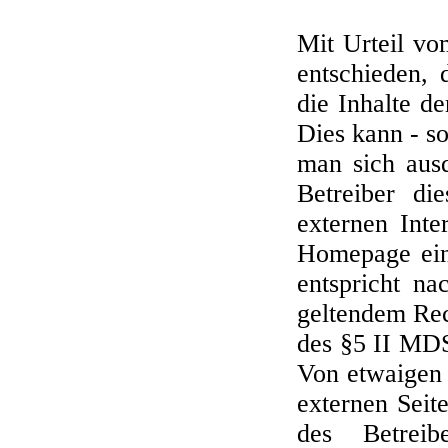
Mit Urteil v
entschieden,
die Inhalte de
Dies kann - s
man sich ausd
Betreiber di
externen Inte
Homepage eing
entspricht n
geltendem Rec
des §5 II MDS
Von etwaigen 
externen Seit
des Betreib