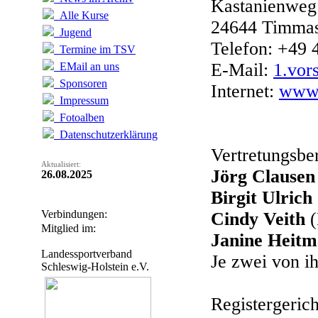
Kastanienweg
Alle Kurse
24644 Timma
Jugend
Telefon: +49 
Termine im TSV
E-Mail:
1.vor
EMail an uns
Sponsoren
Internet:
www.
Impressum
Fotoalben
Datenschutzerklärung
Vertretungsber
Aktualisiert:
Jörg Clausen
26.08.2025
Birgit Ulrich
Verbindungen:
Cindy Veith
(
Mitglied im:
Janine Heit
Landessportverband
Je zwei von i
Schleswig-Holstein e.V.
Registergerich