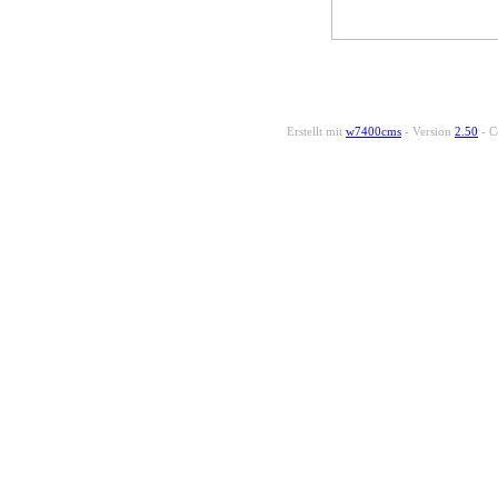
Erstellt mit
w7400cms
- Version
2.50
- C