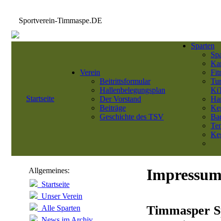
Sportverein-Timmaspe.DE
Sparten
Sp
Kar
Verein
Fit
Beitrittsformular
Tu
Hallenbelegungsplan
Ki
Startseite
Der Vorstand
Ha
Beiträge
Ke
Geschichte des TSV
Ba
Ten
Keg
Impressu
Allgemeines:
Startseite
Unser Verein
Timmasper Sp
Alle Sparten
News im Archiv