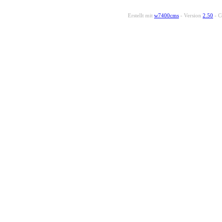
Erstellt mit
w7400cms
- Version
2.50
- C