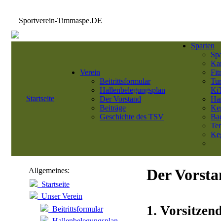
Sportverein-Timmaspe.DE
Sparten
Sp
Kar
Verein
Fit
Beitrittsformular
Tu
Hallenbelegungsplan
Ki
Startseite
Der Vorstand
Ha
Beiträge
Ke
Geschichte des TSV
Ba
Ten
Keg
Der Vorst
Allgemeines:
Startseite
Unser Verein
1. Vorsitzen
Beitrittsformular
Hallenbelegungsplan