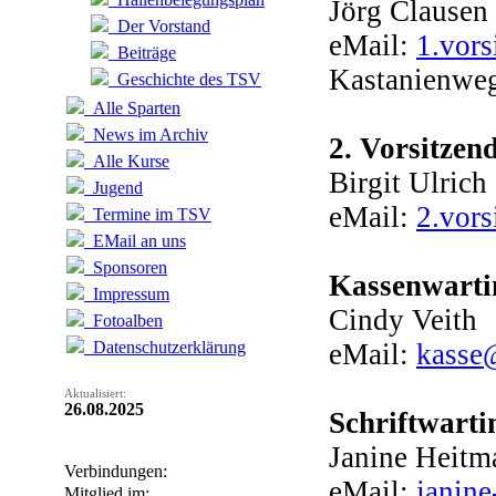
Jörg Clausen
Der Vorstand
eMail:
1.vors
Beiträge
Kastanienweg
Geschichte des TSV
Alle Sparten
News im Archiv
2. Vorsitzen
Alle Kurse
Birgit Ulrich
Jugend
eMail:
2.vors
Termine im TSV
EMail an uns
Sponsoren
Kassenwarti
Impressum
Cindy Veith
Fotoalben
Datenschutzerklärung
eMail:
kasse
Aktualisiert:
26.08.2025
Schriftwarti
Janine Heit
Verbindungen:
eMail:
janin
Mitglied im: